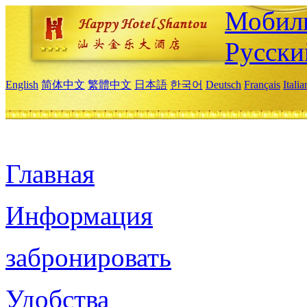
Мобиль
Русски
English
简体中文
繁體中文
日本語
한국어
Deutsch
Français
Itali
Главная
Информация
забронировать
Удобства