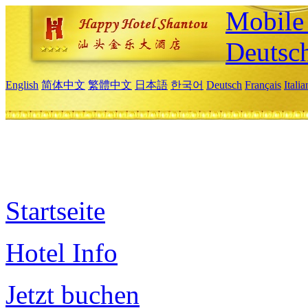
Mobile 
Deutsc
English
简体中文
繁體中文
日本語
한국어
Deutsch
Français
Itali
Startseite
Hotel Info
Jetzt buchen