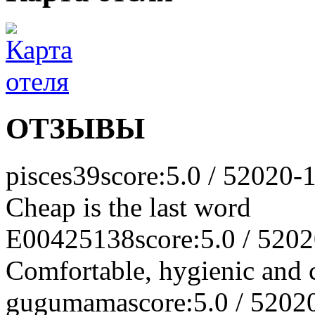
ОТЗЫВЫ
pisces39
score:5.0 / 5
2020-1
Cheap is the last word
E00425138
score:5.0 / 5
202
Comfortable, hygienic and 
gugumama
score:5.0 / 5
202