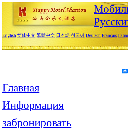
Мобиль
Русски
English
简体中文
繁體中文
日本語
한국어
Deutsch
Français
Itali
Главная
Информация
забронировать