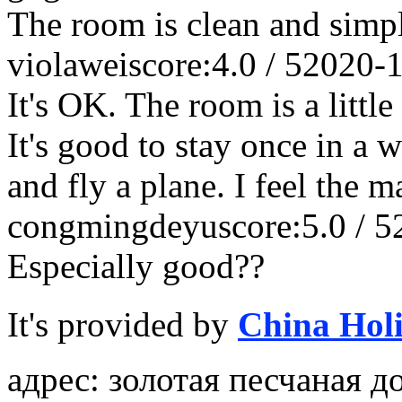
The room is clean and simp
violawei
score:4.0 / 5
2020-
It's OK. The room is a littl
It's good to stay once in a 
and fly a plane. I feel the 
congmingdeyu
score:5.0 / 5
Especially good??
It's provided by
China Hol
адрес: золотая песчаная д