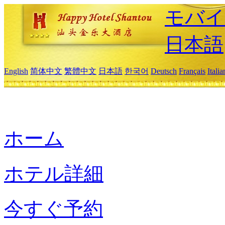
モバイ
日本語
English
简体中文
繁體中文
日本語
한국어
Deutsch
Français
Itali
ホーム
ホテル詳細
今すぐ予約