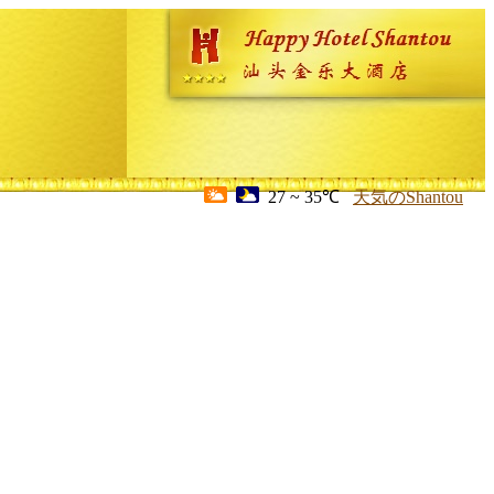
27 ~ 35℃
天気のShantou