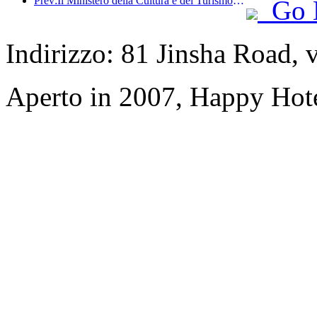
Prev:Il Ministero della Cultura e del Turismo ha riferito che nel 2025, 16.994 siti turistici di livello A hanno accolto 7,51 miliardi di visitatori, generando un fatturato turistico di 554,49 miliardi di yuan.
Go 
Indirizzo: 81 Jinsha Road, v
Aperto in 2007, Happy Hot