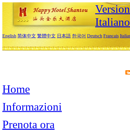
Version
Italiano
English
简体中文
繁體中文
日本語
한국어
Deutsch
Français
Itali
Home
Informazioni
Prenota ora