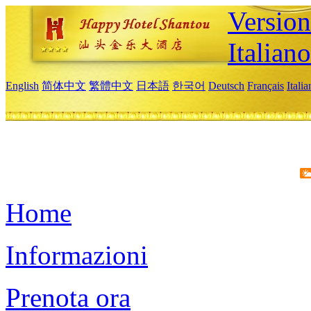
Version
Italiano
English
简体中文
繁體中文
日本語
한국어
Deutsch
Français
Itali
Home
Informazioni
Prenota ora