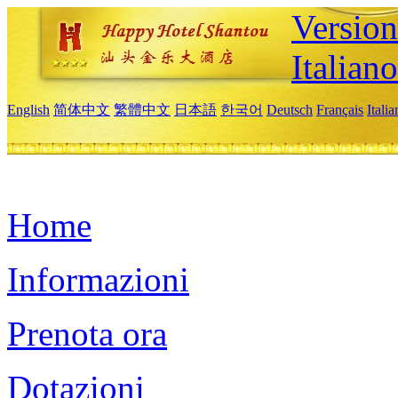
Version
Italiano
English
简体中文
繁體中文
日本語
한국어
Deutsch
Français
Itali
Home
Informazioni
Prenota ora
Dotazioni