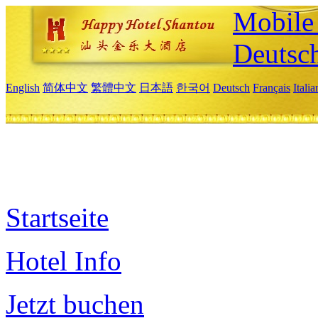
Mobile 
Deutsc
English
简体中文
繁體中文
日本語
한국어
Deutsch
Français
Itali
Startseite
Hotel Info
Jetzt buchen