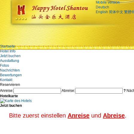
Mobile version
Deutsch
English
简体中文
繁體
Startseite
Hotel Info
Jetzt buchen
Ausstattung
Fotos
Nachrichten
Bewertungen
Kontakt
Reservieren
Anreise:
Abreise:
?
Näch
Hotelkarte
Jetzt buchen
Bitte zuerst einstellen
Anreise
und
Abreise
.