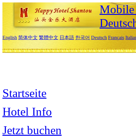
Mobile 
Deutsc
English
简体中文
繁體中文
日本語
한국어
Deutsch
Français
Itali
Startseite
Hotel Info
Jetzt buchen