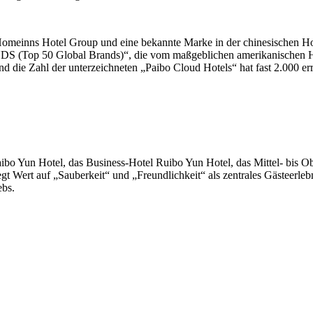
Homeinns Hotel Group und eine bekannte Marke in der chinesischen Ho
NDS (Top 50 Global Brands)“, die vom maßgeblichen amerikanischen
d die Zahl der unterzeichneten „Paibo Cloud Hotels“ hat fast 2.000 err
bo Yun Hotel, das Business-Hotel Ruibo Yun Hotel, das Mittel- bis O
t auf „Sauberkeit“ und „Freundlichkeit“ als zentrales Gästeerlebnis u
ebs.