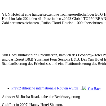
YUN Hotel ist eine hundertprozentige Tochtergesellschaft der BTG 
Hotel im Jahr 2024 den 41. Platz in den „2023 Global TOP50 BRA
Zahl der unterzeichneten „Ruibo Cloud Hotels“ 1.000 überschritten un
Yun Hotel umfasst fünf Untermarken, nämlich das Economy-Hotel Pai
und das Resort-B&B Yunshang Four Seasons B&B. Das Yun Hotel legt Wer
Standardisierung des Erlebnisses und eine Plattformisierung des Betri
Prev:Zahlreiche internationale Routen wurden kürzlich eröffnet und ausgebaut
Go Back
Adresse: 81 Jinsha Road, nahe der Bezirksregierung
Geöffnet in 2007, Happy Hotel Shantou.