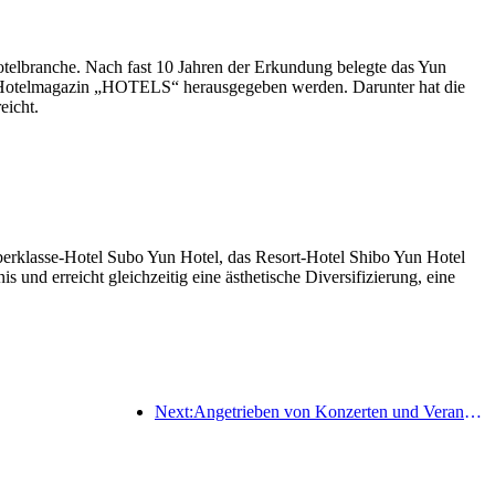
telbranche. Nach fast 10 Jahren der Erkundung belegte das Yun
 Hotelmagazin „HOTELS“ herausgegeben werden. Darunter hat die
eicht.
berklasse-Hotel Subo Yun Hotel, das Resort-Hotel Shibo Yun Hotel
nd erreicht gleichzeitig eine ästhetische Diversifizierung, eine
Next:Angetrieben von Konzerten und Veranstaltungen wird erwartet, dass die Hotelleistung in Hangzhou im März weiter steigt