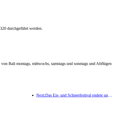
A320 durchgeführt werden.
en von Bali montags, mittwochs, samstags und sonntags und Abflügen
Next:Das Eis- und Schneefestival endete und das Yun Hotel nahm 2025 die erste Welle des „Reichtums“ mit nach Hause