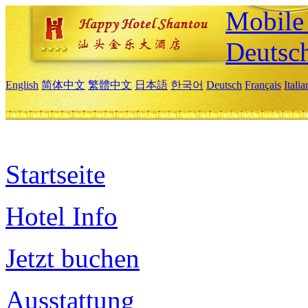
Mobile 
Deutsc
English
简体中文
繁體中文
日本語
한국어
Deutsch
Français
Itali
Startseite
Hotel Info
Jetzt buchen
Ausstattung