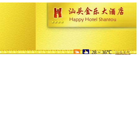
28 ~ 36℃
汕头天气