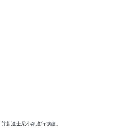
，并對迪士尼小鎮進行擴建。