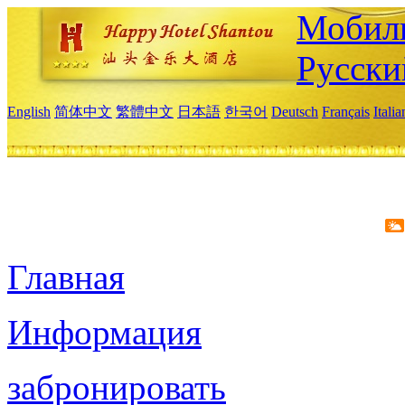
Мобиль
Русски
English
简体中文
繁體中文
日本語
한국어
Deutsch
Français
Itali
Главная
Информация
забронировать