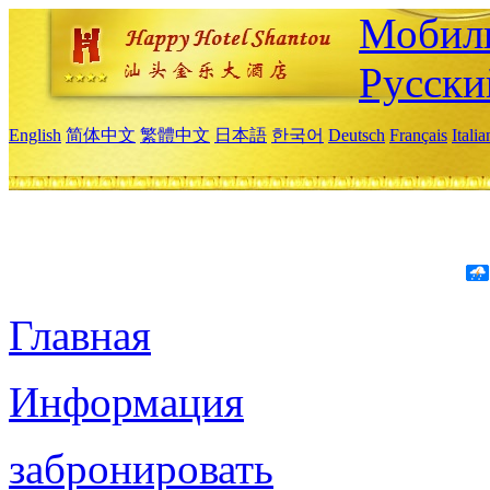
Мобиль
Русски
English
简体中文
繁體中文
日本語
한국어
Deutsch
Français
Itali
Главная
Информация
забронировать