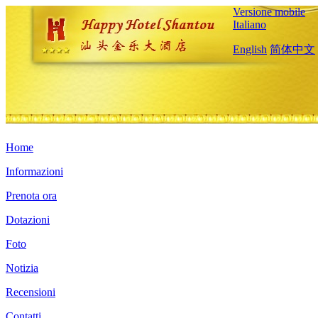
Versione mobile
Italiano
English
简体中文
Home
Informazioni
Prenota ora
Dotazioni
Foto
Notizia
Recensioni
Contatti