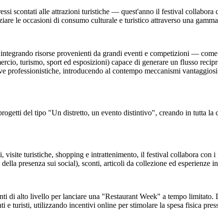
essi scontati alle attrazioni turistiche — quest'anno il festival collabor
are le occasioni di consumo culturale e turistico attraverso una gamma di
o, integrando risorse provenienti da grandi eventi e competizioni — come
o, turismo, sport ed esposizioni) capace di generare un flusso reciproco 
e professionistiche, introducendo al contempo meccanismi vantaggiosi per
progetti del tipo "Un distretto, un evento distintivo", creando in tutta la ci
 visite turistiche, shopping e intrattenimento, il festival collabora con i
 della presenza sui social), sconti, articoli da collezione ed esperienze in
oranti di alto livello per lanciare una "Restaurant Week" a tempo limitato
e turisti, utilizzando incentivi online per stimolare la spesa fisica press