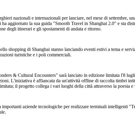
lberghieri nazionali e internazionali per lanciare, nel mese di settembre,
i ha aggiornato la sua guida "Smooth Travel in Shanghai 2.0" e sta distr
ne degli itinerari e gli spostamenti di andata e ritorno.
 dello shopping di Shanghai stanno lanciando eventi estivi a tema e servizi
attrazioni turistiche e i poli commerciali.
rs & Cultural Encounters" sarà lanciato in edizione limitata l'8 luglio. 
ioni. L'iniziativa è affiancata da un'attività offline di raccolta timbri i
limitata; il progetto collega i vari luoghi della città attraverso la poesia 
 importanti aziende tecnologiche per realizzare terminali intelligenti "T
ale.