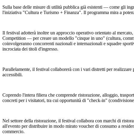
Sulla base delle misure di utilità pubblica già esistenti — come gli ingr
l'iniziativa "Cultura e Turismo + Finanza". Il programma mira a potenzi
Il festival adotterà inoltre un approccio operativo orientato al mercat
Competition — per creare un modello "cinque in uno" (cultura, commerci
coinvolgeranno concorrenti nazionali e internazionali e squadre sportiv
incrociata dei titoli d'ingresso.
Parallelamente, il festival collaborerà con i vari distretti per realizzare 
accessibili.
Coprendo l'intera filiera che comprende ristorazione, alloggio, trasporti,
concreti per i visitatori, tra cui opportunità di "check-in" (condivisione
Nel settore della ristorazione, il festival collabora con marchi di rist
all'evento per distribuire in modo mirato voucher di consumo a residenti 
commercio.