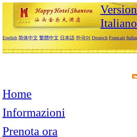
Version
Italiano
English
简体中文
繁體中文
日本語
한국어
Deutsch
Français
Itali
Home
Informazioni
Prenota ora