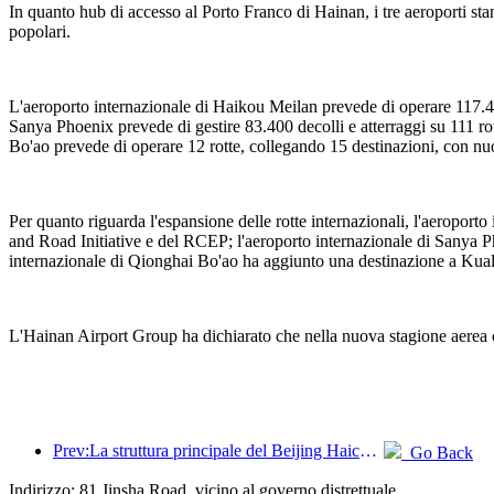
In quanto hub di accesso al Porto Franco di Hainan, i tre aeroporti stan
popolari.
L'aeroporto internazionale di Haikou Meilan prevede di operare 117.40
Sanya Phoenix prevede di gestire 83.400 decolli e atterraggi su 111 r
Bo'ao prevede di operare 12 rotte, collegando 15 destinazioni, con n
Per quanto riguarda l'espansione delle rotte internazionali, l'aeropo
and Road Initiative e del RCEP; l'aeroporto internazionale di Sanya Ph
internazionale di Qionghai Bo'ao ha aggiunto una destinazione a Kual
L'Hainan Airport Group ha dichiarato che nella nuova stagione aerea con
Prev:La struttura principale del Beijing Haichang Ocean Park dovrebbe raggiungere la sommità entro la fine dell'anno, con il completamento e l'apertura previsti per il 2027.
Go Back
Indirizzo: 81 Jinsha Road, vicino al governo distrettuale