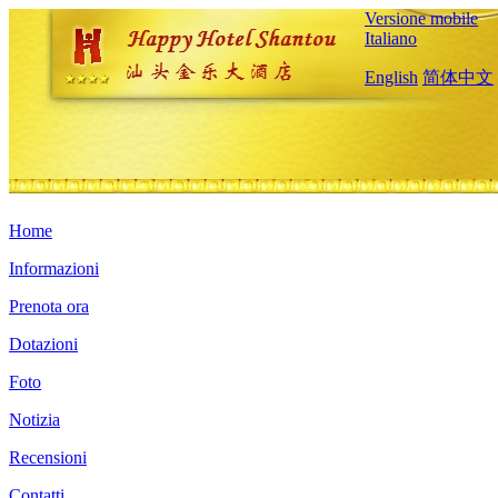
Versione mobile
Italiano
English
简体中文
Home
Informazioni
Prenota ora
Dotazioni
Foto
Notizia
Recensioni
Contatti