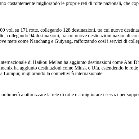
no costantemente migliorando le proprie reti di rotte nazionali, che copro
0 voli su 171 rotte, collegando 128 destinazioni, tra cui nuove destina
otte, collegando 94 destinazioni, tra cui nuove destinazioni nazionali
uove mete come Nanchang e Guiyang, rafforzando così i servizi di colle
rto internazionale di Haikou Meilan ha aggiunto destinazioni come Abu D
oenix ha aggiunto destinazioni come Minsk e Ufa, estendendo le rotte ver
a Lumpur, migliorando la connettività internazionale.
tinuerà a ottimizzare la rete di rotte e a migliorare i servizi per suppo