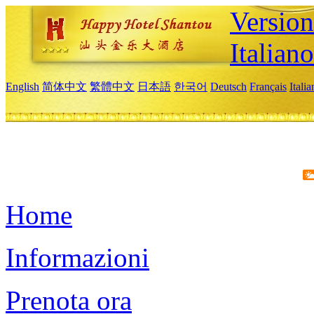
Version
Italiano
English
简体中文
繁體中文
日本語
한국어
Deutsch
Français
Itali
Home
Informazioni
Prenota ora