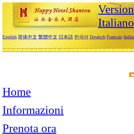
Version
Italiano
English
简体中文
繁體中文
日本語
한국어
Deutsch
Français
Itali
Home
Informazioni
Prenota ora