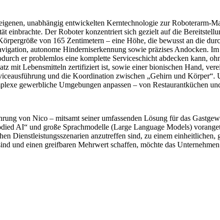
igenen, unabhängig entwickelten Kerntechnologie zur Roboterarm-Mani
einbrachte. Der Roboter konzentriert sich gezielt auf die Bereitstellu
rpergröße von 165 Zentimetern – eine Höhe, die bewusst an die durchs
e Navigation, autonome Hinderniserkennung sowie präzises Andocken
wodurch er problemlos eine komplette Serviceschicht abdecken kann, o
atz mit Lebensmitteln zertifiziert ist, sowie einer bionischen Hand, ve
Serviceausführung und die Koordination zwischen „Gehirn und Körper“.
omplexe gewerbliche Umgebungen anpassen – von Restaurantküchen und
führung von Nico – mitsamt seiner umfassenden Lösung für das Gastgew
ied AI“ und große Sprachmodelle (Large Language Models) vorangetriebe
ichen Dienstleistungsszenarien anzutreffen sind, zu einem einheitliche
ind und einen greifbaren Mehrwert schaffen, möchte das Unternehmen e