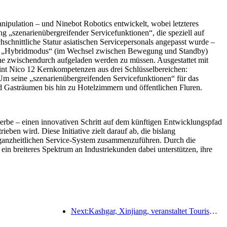
pulation – und Ninebot Robotics entwickelt, wobei letzteres
ng „szenarienübergreifender Servicefunktionen“, die speziell auf
chnittliche Statur asiatischen Servicepersonals angepasst wurde –
. Im „Hybridmodus“ (im Wechsel zwischen Bewegung und Standby)
hne zwischendurch aufgeladen werden zu müssen. Ausgestattet mit
reint Nico 12 Kernkompetenzen aus drei Schlüsselbereichen:
 Um seine „szenarienübergreifenden Servicefunktionen“ für das
 Gasträumen bis hin zu Hotelzimmern und öffentlichen Fluren.
erbe – einen innovativen Schritt auf dem künftigen Entwicklungspfad
n wird. Diese Initiative zielt darauf ab, die bislang
n, ganzheitlichen Service-System zusammenzuführen. Durch die
in breiteres Spektrum an Industriekunden dabei unterstützen, ihre
Next:Kashgar, Xinjiang, veranstaltet Tourismus-Werbeevent zur Förderung des interethnischen Austauschs.