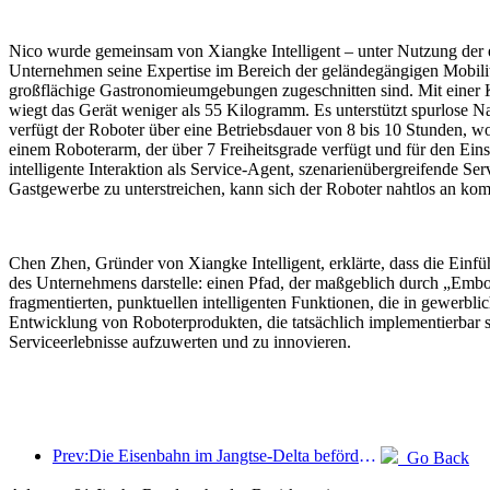
Nico wurde gemeinsam von Xiangke Intelligent – unter Nutzung der e
Unternehmen seine Expertise im Bereich der geländegängigen Mobilität 
großflächige Gastronomieumgebungen zugeschnitten sind. Mit einer Kö
wiegt das Gerät weniger als 55 Kilogramm. Es unterstützt spurlos
verfügt der Roboter über eine Betriebsdauer von 8 bis 10 Stunden, 
einem Roboterarm, der über 7 Freiheitsgrade verfügt und für den Eins
intelligente Interaktion als Service-Agent, szenarienübergreifende 
Gastgewerbe zu unterstreichen, kann sich der Roboter nahtlos an k
Chen Zhen, Gründer von Xiangke Intelligent, erklärte, dass die Ein
des Unternehmens darstelle: einen Pfad, der maßgeblich durch „Embod
fragmentierten, punktuellen intelligenten Funktionen, die in gewerbl
Entwicklung von Roboterprodukten, die tatsächlich implementierbar s
Serviceerlebnisse aufzuwerten und zu innovieren.
Prev:Die Eisenbahn im Jangtse-Delta beförderte während der Maifeiertage über 21,38 Millionen Fahrgäste.
Go Back