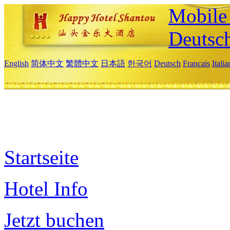
Mobile 
Deutsc
English
简体中文
繁體中文
日本語
한국어
Deutsch
Français
Itali
Startseite
Hotel Info
Jetzt buchen