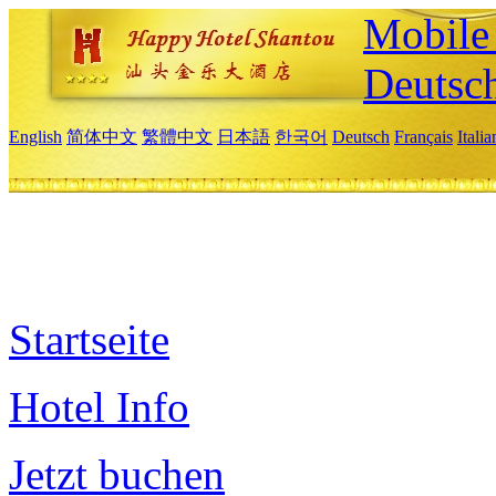
Mobile 
Deutsc
English
简体中文
繁體中文
日本語
한국어
Deutsch
Français
Itali
Startseite
Hotel Info
Jetzt buchen