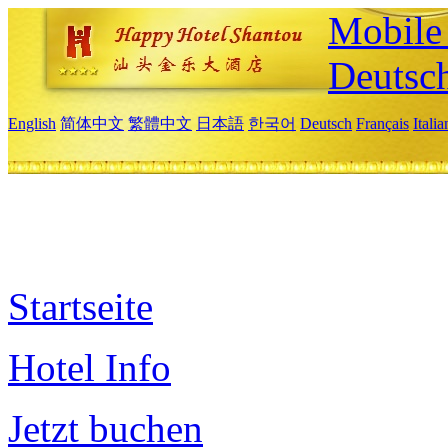
Mobile 
Deutsc
English
简体中文
繁體中文
日本語
한국어
Deutsch
Français
Itali
Startseite
Hotel Info
Jetzt buchen