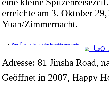
eine kleine Spitzenreisezei
erreichte am 3. Oktober 29
Yuan/Zimmernacht.
Prev:Übertreffen Sie die Investitionserwartungen bestehender Hotels! Das Wanxin Zhige Hotel wurde von der Branche als „Hervorragende Managementmarke bestehender Hotels“ ausgezeichnet.
Go 
Adresse: 81 Jinsha Road, n
Geöffnet in 2007, Happy Ho