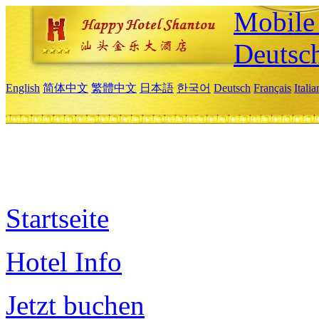
Mobile 
Deutsc
English
简体中文
繁體中文
日本語
한국어
Deutsch
Français
Itali
Startseite
Hotel Info
Jetzt buchen