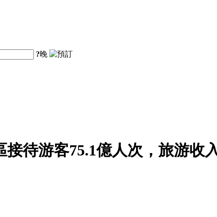
?
晚
區接待游客75.1億人次，旅游收入5
。