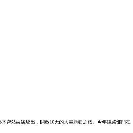
從烏魯木齊站緩緩駛出，開啟10天的大美新疆之旅。今年鐵路部門在