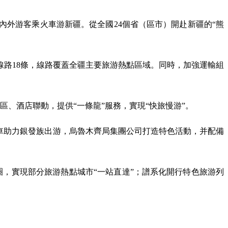
內外游客乘火車游新疆。從全國24個省（區市）開赴新疆的“熊
線路18條，線路覆蓋全疆主要旅游熱點區域。同時，加強運輸組
、酒店聯動，提供“一條龍”服務，實現“快旅慢游”。
車助力銀發族出游，烏魯木齊局集團公司打造特色活動，并配備
圈，實現部分旅游熱點城市“一站直達”；譜系化開行特色旅游列