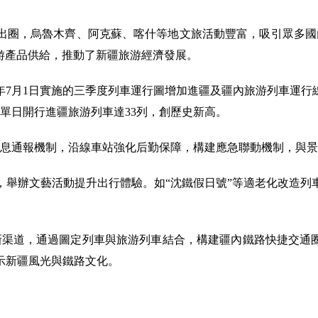
出圈，烏魯木齊、阿克蘇、喀什等地文旅活動豐富，吸引眾多國
旅游產品供給，推動了新疆旅游經濟發展。
7月1日實施的三季度列車運行圖增加進疆及疆內旅游列車運行
疆單日開行進疆旅游列車達33列，創歷史新高。
息通報機制，沿線車站強化后勤保障，構建應急聯動機制，與景區
，舉辦文藝活動提升出行體驗。如“沈鐵假日號”等適老化改造列
新渠道，通過圖定列車與旅游列車結合，構建疆內鐵路快捷交通
示新疆風光與鐵路文化。