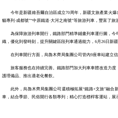
今年是新疆維吾爾自治區成立70周年，新疆文旅產業火爆
貓專列·成都號”“中原鐵道·大河之南號”等旅游列車，豐富了
為保障旅游列車開行，鐵路部門精準鋪畫列車運行圖，今年
織，優化到發時刻，提升關鍵區段列車通過能力，6月26日新
在列車開行方面，烏魯木齊局集團公司管內9座車站建立信
旅客服務也在持續完善。鐵路部門加大列車車體改造力度
護理備品、推出適老化餐飲。
此外，烏魯木齊局集團公司還積極拓展“鐵路+文旅”融合
車，結合季節、民俗開行各類專列；精心打造標桿客運站，展