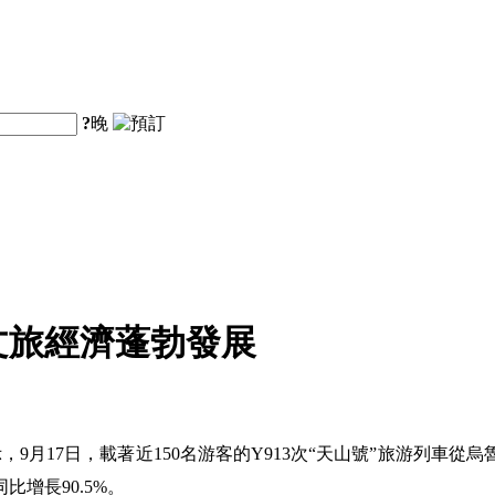
?
晚
文旅經濟蓬勃發展
9月17日，載著近150名游客的Y913次“天山號”旅游列車
比增長90.5%。