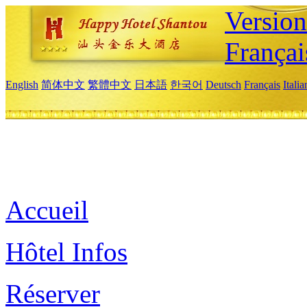
Versio
Françai
English
简体中文
繁體中文
日本語
한국어
Deutsch
Français
Itali
Accueil
Hôtel Infos
Réserver