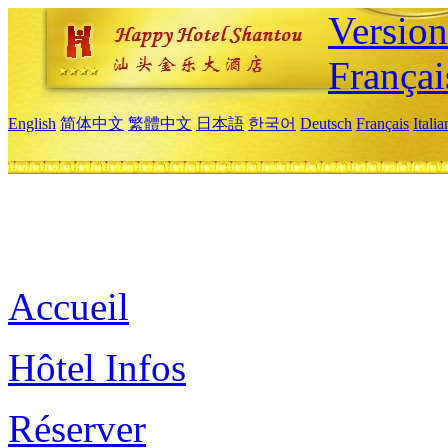
Versio
Françai
English
简体中文
繁體中文
日本語
한국어
Deutsch
Français
Itali
Accueil
Hôtel Infos
Réserver