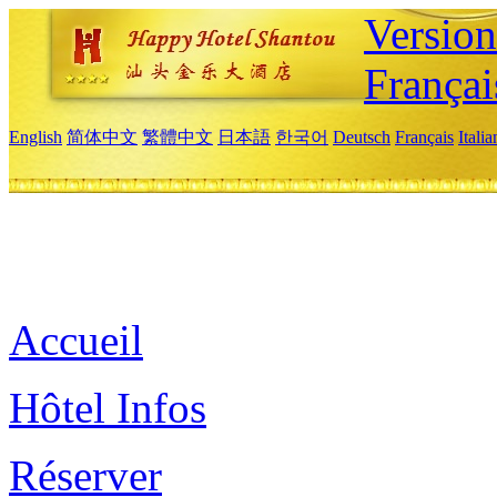
Versio
Françai
English
简体中文
繁體中文
日本語
한국어
Deutsch
Français
Itali
Accueil
Hôtel Infos
Réserver