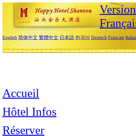
Versio
Françai
English
简体中文
繁體中文
日本語
한국어
Deutsch
Français
Itali
Accueil
Hôtel Infos
Réserver