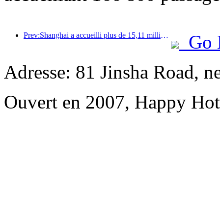
Prev:Shanghai a accueilli plus de 15,11 millions de visiteurs au cours des quatre premiers jours des vacances de la mi-automne et de la fête nationale, soit une augmentation de plus de 20 % par rapport à l'année précédente.
Go 
Adresse: 81 Jinsha Road, n
Ouvert en 2007, Happy Hot