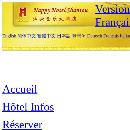
Versio
Françai
English
简体中文
繁體中文
日本語
한국어
Deutsch
Français
Itali
Accueil
Hôtel Infos
Réserver