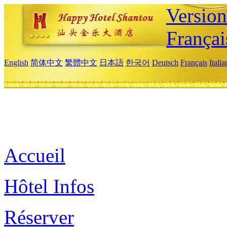
Versio
Françai
English
简体中文
繁體中文
日本語
한국어
Deutsch
Français
Itali
Accueil
Hôtel Infos
Réserver