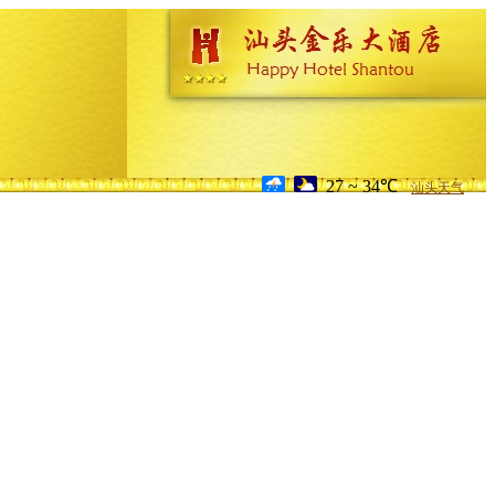
27 ~ 34℃
汕头天气