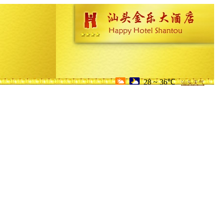
28 ~ 36℃
汕头天气